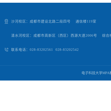
沙河校区：成都市建设北路二段四号 通信楼119室
清水河校区：成都市高新区（西区）西源大道2006号 综合楼
联系电话：028-83202561 028-83202542
电子科技大学MP