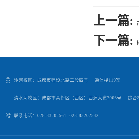
上一篇:
下一篇:
沙河校区：成都市建设北路二段四号 通信楼119室
清水河校区：成都市高新区（西区）西源大道2006号 综合楼
联系电话：028-83202561 028-83202542