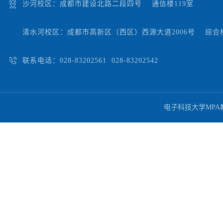
沙河校区：成都市建设北路二段四号 通信楼119室
清水河校区：成都市高新区（西区）西源大道2006号 综合楼
联系电话：028-83202561 028-83202542
电子科技大学MP